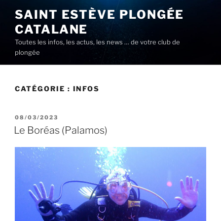
Aller
SAINT ESTÈVE PLONGÉE
au
CATALANE
contenu
principal
Toutes les infos, les actus, les news … de votre club de
plongée
CATÉGORIE :
INFOS
PUBLIÉ
08/03/2023
LE
Le Boréas (Palamos)