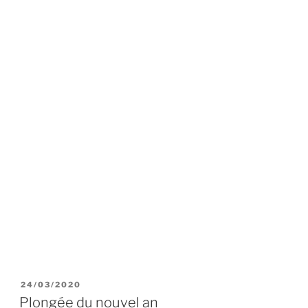
PUBLIÉ
24/03/2020
LE
Plongée du nouvel an