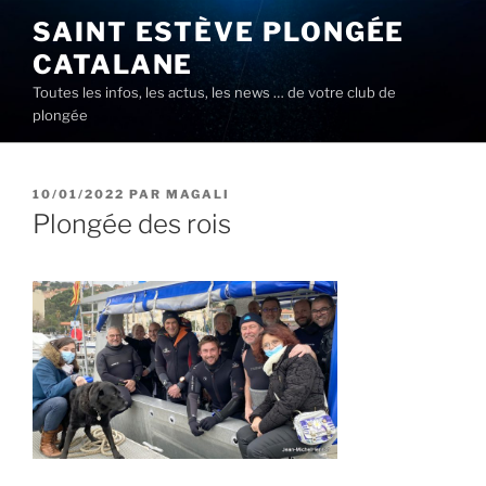
Aller
SAINT ESTÈVE PLONGÉE
au
CATALANE
contenu
principal
Toutes les infos, les actus, les news … de votre club de
plongée
PUBLIÉ
10/01/2022
PAR
MAGALI
LE
Plongée des rois