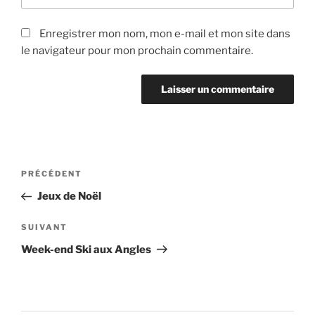
Enregistrer mon nom, mon e-mail et mon site dans
le navigateur pour mon prochain commentaire.
Navigation
Article
PRÉCÉDENT
de
précédent
Jeux de Noël
l’article
Article
SUIVANT
suivant
Week-end Ski aux Angles