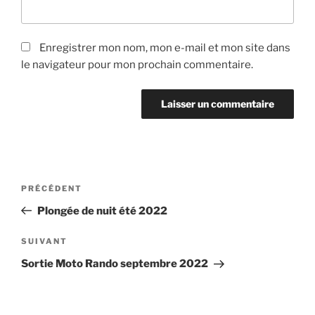
Enregistrer mon nom, mon e-mail et mon site dans
le navigateur pour mon prochain commentaire.
Navigation
Article
PRÉCÉDENT
de
précédent
Plongée de nuit été 2022
l’article
Article
SUIVANT
suivant
Sortie Moto Rando septembre 2022